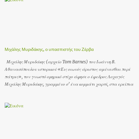
Μιχάλης Μυριδάκης, ο υπασπιστής του Ζέρβα
Μιχάλης Μυριδάκης (αρχείο Tom Barnes) του Ιωάννη Β.
Αθανασόπουλου ιστορικού «Εις οιωνός άριστος αμύνεσθαι περί
πάτρις», τον γνωστό ομηρικό στίχο άφησε ο έφεδρος Λοχαγός
Μιχάλης Μυριδάκης, γραμμένο σ’ ένα κομμάτι χαρτί, στα ερείπια
της γέφυρας του Γοργοποτάμου, τη νύχτα της ανατίναξής της, 25
προς 26 Νοεμβρίου 1942. Ο ίδιος ανήκε στον Εθνικό Δημοκρατικό
Ελληνικό Σύνδεσμο και ήταν υπασπιστής του Στρατηγού Ζέρβα.
Στην επιχείρηση ανατίναξης της γέφυρας του Γοργοποτάμου, είχε
αναλάβει τη διοίκηση της ομάδας που θα χτυπούσε την κύρια
δύναμη της φρουράς της γέφυρας στο νότιο βάθρο: 41 άντρες του
ΕΛΑΣ μαζί με τη δύναμη του Καραλίβανου (5 άντρες) και 18 του