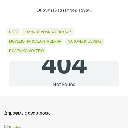
Οι συντελεστές του έργου.
ΕΔΕΣ
ΙΩΆΝΝΗΣ ΑΘΑΝΑΣΌΠΟΥΛΟΣ
ΜΟΥΣΕΊΟ ΝΑΠΟΛΈΟΝΤΑ ΖΈΡΒΑ
ΝΑΠΟΛΈΩΝ ΖΈΡΒΑΣ
ΠΟΛΕΜΙΚΌ ΜΟΥΣΕΊΟ
Σ
χ
ό
λ
ι
α
Δημοφιλείς αναρτήσεις