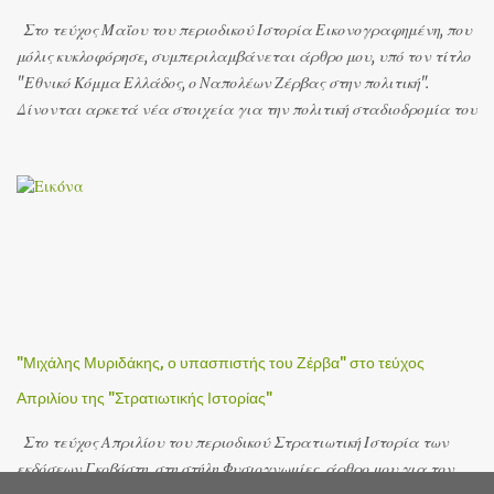
ΕΛΑΣ και του ΕΔΕΣ. Η καταστροφή της γέφυρας αποτέλεσε ένα
Στο τεύχος Μαΐου του περιοδικού Ιστορία Εικονογραφημένη, που
από τα μεγαλύτερα σαμποτάζ του Β΄ Παγκοσμίου Πολέμου...
μόλις κυκλοφόρησε, συμπεριλαμβάνεται άρθρο μου, υπό τον τίτλο
"Εθνικό Κόμμα Ελλάδος, ο Ναπολέων Ζέρβας στην πολιτική".
Δίνονται αρκετά νέα στοιχεία για την πολιτική σταδιοδρομία του
Ναπολέοντα Ζέρβα, που είναι εν πολλοίς άγνωστη. Το υλικό
προέρχεται από το Αρχείο του Ζέρβα (Πολεμικό Μουσείο) και από
τον Τύπο της εποχής ενώ δημοσιεύεται για πρώτη φορά. Το άρθρο
αυτό αποτελεί άτυπα πρόδρομο της πολιτικής βιογραφίας του
Ζέρβα που ετοιμάζεται, βασισμένη σε πολλά και διαφορετικά
αρχειακά τεκμήρια καθώς και σε επίπονη αναζήτηση σχετικών
δημοσιευμάτων από τον Τύπο της εποχής τόσο στα αρχεία της
Εθνικής Βιβλιοθήκης όσο και σε ιδιωτικά αρχεία. Ιωάννης Β.
Αθανασόπουλος
"Μιχάλης Μυριδάκης, ο υπασπιστής του Ζέρβα" στο τεύχος
Απριλίου της "Στρατιωτικής Ιστορίας"
Στο τεύχος Απριλίου του περιοδικού Στρατιωτική Ιστορία των
εκδόσεων Γκοβόστη, στη στήλη Φυσιογνωμίες, άρθρο μου για τον