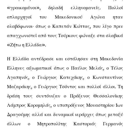
«γραικομάνοι», δηλαδή ελληνομανείς. Πολλοί
οπλαρχηγοί του Μακεδονικού Αγώνα ηταν
σλαβόφωνοι∙ όπως ο Καπετάν Κώττας, που λίγο πριν
απαγχωνιστεί από τους Τούρκους φώναξε στα σλαβικά
«Ζήτω η Ελλάδα».
Η Ελλάδα αντέδρασε και εστάλησαν στη Μακεδονία
Έλληνες αξιωματικοί όπως ο Παύλος Μελάς, ο Τέλος
Αγαπηνός, ο Γεώργιος Κατεχάκης, ο Κωνσταντίνος
Μαζαράκης, ο Γεώργιος Τσόντος και πολλοί άλλοι. Τη
δράση τους συντόνιζαν ο Πρόξενος Θεσσαλονίκης
Λάμπρος Κορομηλάς, ο υποπρόξενος Μοναστηρίου Ίων
Δραγούμης αλλά και δυναμικοί ιεράρχες όπως μεταξύ
άλλων ο Μητροπολίτης Καστοριάς Γερμανός