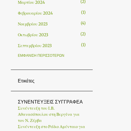
2
Μαρτίου 2024
1
Φεβρουαρίου 2024
4
Νοεμβρίου 2023
2
Οκτωβρίου 2023
1
Σεπτεμβρίου 2023
ΕΜΦΆΝΙΣΗ ΠΕΡΙΣΣΌΤΕΡΩΝ
1
Ιουλίου 2023
1
Μαΐου 2023
4
Απριλίου 2023
Ετικέτες
1
Μαρτίου 2023
1
Φεβρουαρίου 2023
ΣΥΝΕΝΤΕΥΞΕΙΣ ΣΥΓΓΡΑΦΕΑ
Συνέντευξη του Ι.Β.
1
Δεκεμβρίου 2022
Αθανασόπουλου στη Βεργίνα για
τον Ν. Ζέρβα
1
Νοεμβρίου 2022
Συνέντευξη στο Ράδιο Αμύνταιο για