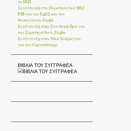
1
Αυγούστου 2022
το 1821
Συνέντευξη στα Παραπολιτικά 90,1
2
Ιανουαρίου 2022
FM για τον ΕΔΕΣ και τον
Ναπολέοντα Ζέρβα
2
Δεκεμβρίου 2021
Συνέντευξη στην Ελεύθερη Ώρα για
τον Στρατηγό Ναπ. Ζέρβα
4
Νοεμβρίου 2021
Συνέντευξη στον Νίκο Χιδίρογλου
1
Οκτωβρίου 2021
για τον Γοργοπόταμο
1
Σεπτεμβρίου 2021
ΒΙΒΛΙΑ ΤΟΥ ΣΥΓΓΡΑΦΕΑ
1
Φεβρουαρίου 2021
1
Ιανουαρίου 2021
1
Δεκεμβρίου 2020
1
Σεπτεμβρίου 2020
1
Αυγούστου 2020
2
Ιουλίου 2020
1