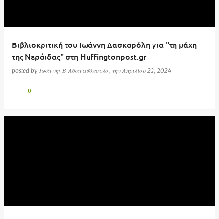
ρ
τ
ή
Βιβλιοκριτική του Ιωάννη Δασκαρόλη για "τη μάχη
σ
της Νεράιδας" στη Huffingtonpost.gr
ε
posted by
Ιωάννης Β. Αθανασόπουλος
την
Απριλίου 22, 2024
ι
0
ς