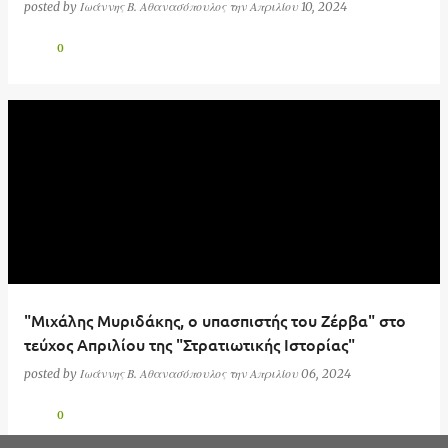
posted by
Ιωάννης Β. Αθανασόπουλος
την
Απριλίου 10, 2024
0
"Μιχάλης Μυριδάκης, ο υπασπιστής του Ζέρβα" στο
τεύχος Απριλίου της "Στρατιωτικής Ιστορίας"
posted by
Ιωάννης Β. Αθανασόπουλος
την
Απριλίου 06, 2024
0